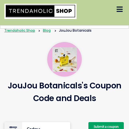
Skip
to
content
Trendaholic Shop
>
Blog
>
JouJou Botanicals
JouJou Botanicals's Coupon
Code and Deals
Submit a coupon